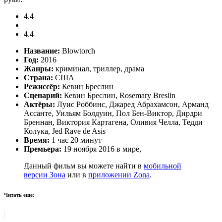
4.4
4.4
Название:
Blowtorch
Год:
2016
Жанры:
криминал, триллер, драма
Страна:
США
Режиссёр:
Кевин Бреслин
Сценарий:
Кевин Бреслин, Rosemary Breslin
Актёры:
Луис Роббинс, Джаред Абрахамсон, Арманд
Ассанте, Уильям Болдуин, Пол Бен-Виктор, Дирдри
Бреннан, Виктория Картагена, Оливия Челла, Тедди
Колука, Jed Rave de Asis
Время:
1 час 20 минут
Премьера:
19 ноября 2016 в мире,
Данный фильм вы можете найти в
мобильной
версии Зона
или в
приложении Zona
.
Читать еще: