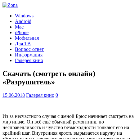
Windows
Android
Mac
iPhone
Мобильная
Для ТВ
Вопрос-ответ
Информация
Галерея кино
Скачать (смотреть онлайн)
«Разрушитель»
15.06.2018
Галерея кино
0
Из-за несчастного случая с женой Брюс начинает смотреть на
мир иначе. Он всё ещё обычный ремонтник, но
несправедливость и чувство безысходности толкают его на
крайний шаг. Внутренняя ярость вырывается наружу на
тёмных улицах, уводя его все дальше в мир экстремального