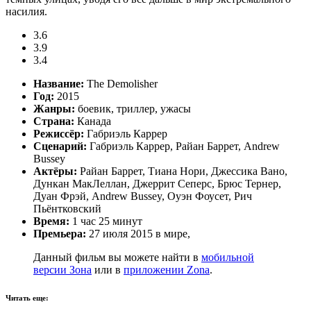
насилия.
3.6
3.9
3.4
Название:
The Demolisher
Год:
2015
Жанры:
боевик, триллер, ужасы
Страна:
Канада
Режиссёр:
Габриэль Каррер
Сценарий:
Габриэль Каррер, Райан Баррет, Andrew
Bussey
Актёры:
Райан Баррет, Тиана Нори, Джессика Вано,
Дункан МакЛеллан, Джеррит Сеперс, Брюс Тернер,
Дуан Фрэй, Andrew Bussey, Оуэн Фоусет, Рич
Пьёнтковский
Время:
1 час 25 минут
Премьера:
27 июля 2015 в мире,
Данный фильм вы можете найти в
мобильной
версии Зона
или в
приложении Zona
.
Читать еще: