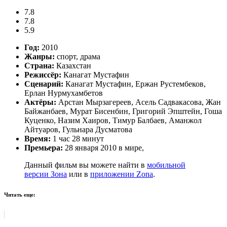
7.8
7.8
5.9
Год:
2010
Жанры:
спорт, драма
Страна:
Казахстан
Режиссёр:
Канагат Мустафин
Сценарий:
Канагат Мустафин, Ержан Рустембеков,
Ерлан Нурмухамбетов
Актёры:
Арстан Мырзагереев, Асель Садвакасова, Жан
Байжанбаев, Мурат Бисенбин, Григорий Эпштейн, Гоша
Куценко, Назим Хаиров, Тимур Балбаев, Аманжол
Айтуаров, Гульнара Дусматова
Время:
1 час 28 минут
Премьера:
28 января 2010 в мире,
Данный фильм вы можете найти в
мобильной
версии Зона
или в
приложении Zona
.
Читать еще: