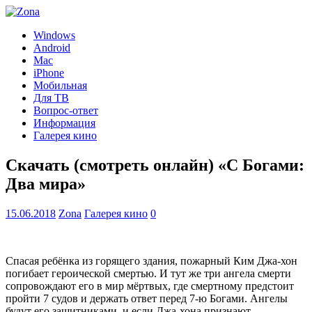
Windows
Android
Mac
iPhone
Мобильная
Для ТВ
Вопрос-ответ
Информация
Галерея кино
Скачать (смотреть онлайн) «С Богами:
Два мира»
15.06.2018
Zona
Галерея кино
0
Спасая ребёнка из горящего здания, пожарный Ким Джа-хон
погибает героической смертью. И тут же три ангела смерти
сопровождают его в мир мёртвых, где смертному предстоит
пройти 7 судов и держать ответ перед 7-ю Богами. Ангелы
будут его защитниками, и если Джа-хона признают