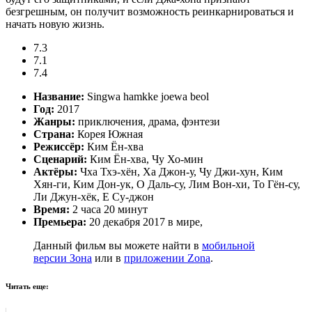
безгрешным, он получит возможность реинкарнироваться и
начать новую жизнь.
7.3
7.1
7.4
Название:
Singwa hamkke joewa beol
Год:
2017
Жанры:
приключения, драма, фэнтези
Страна:
Корея Южная
Режиссёр:
Ким Ён-хва
Сценарий:
Ким Ён-хва, Чу Хо-мин
Актёры:
Чха Тхэ-хён, Ха Джон-у, Чу Джи-хун, Ким
Хян-ги, Ким Дон-ук, О Даль-су, Лим Вон-хи, То Гён-су,
Ли Джун-хёк, Е Су-джон
Время:
2 часа 20 минут
Премьера:
20 декабря 2017 в мире,
Данный фильм вы можете найти в
мобильной
версии Зона
или в
приложении Zona
.
Читать еще: