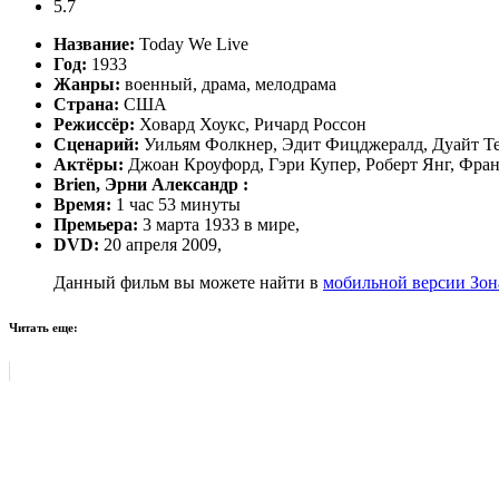
5.7
Название:
Today We Live
Год:
1933
Жанры:
военный, драма, мелодрама
Страна:
США
Режиссёр:
Ховард Хоукс, Ричард Россон
Сценарий:
Уильям Фолкнер, Эдит Фицджералд, Дуайт Т
Актёры:
Джоан Кроуфорд, Гэри Купер, Роберт Янг, Фран
Brien, Эрни Александр :
Время:
1 час 53 минуты
Премьера:
3 марта 1933 в мире,
DVD:
20 апреля 2009,
Данный фильм вы можете найти в
мобильной версии Зон
Читать еще: