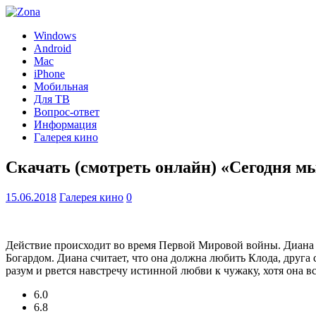
Windows
Android
Mac
iPhone
Мобильная
Для ТВ
Вопрос-ответ
Информация
Галерея кино
Скачать (смотреть онлайн) «Сегодня м
15.06.2018
Галерея кино
0
Действие происходит во время Первой Мировой войны. Диана
Богардом. Диана считает, что она должна любить Клода, друга 
разум и рвется навстречу истинной любви к чужаку, хотя она в
6.0
6.8