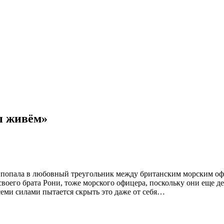
ы живём»
 попала в любовный треугольник между британским морским о
своего брата Рони, тоже морского офицера, поскольку они еще д
семи силами пытается скрыть это даже от себя…