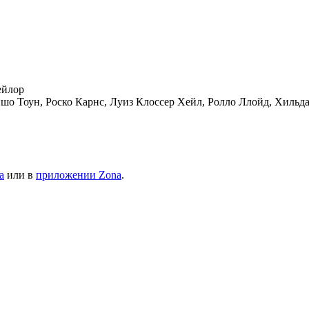
ейлор
шо Тоун, Роско Карнс, Луиз Клоссер Хейл, Ролло Ллойд, Хильд
а
или в
приложении Zona
.