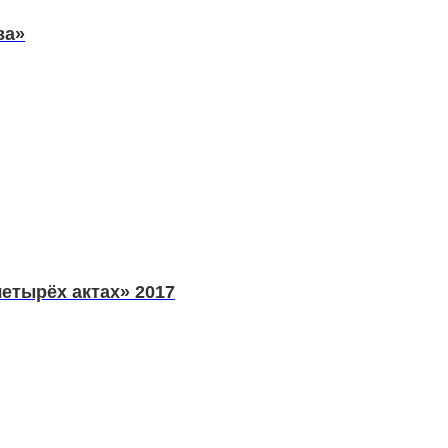
ва»
четырёх актах» 2017