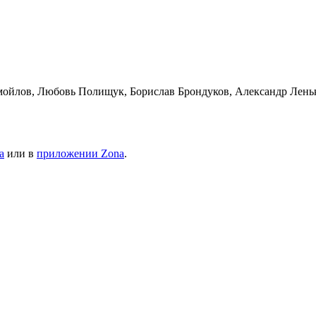
мойлов, Любовь Полищук, Борислав Брондуков, Александр Лен
а
или в
приложении Zona
.