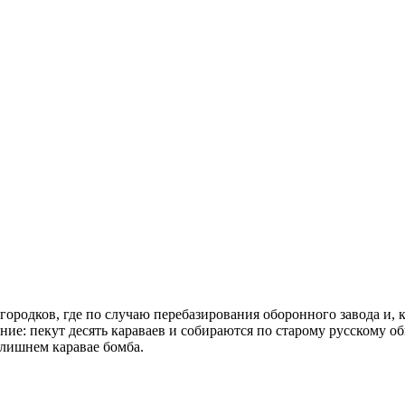
»
ородков, где по случаю перебазирования оборонного завода и, к
ние: пекут десять караваев и собираются по старому русскому о
лишнем каравае бомба.