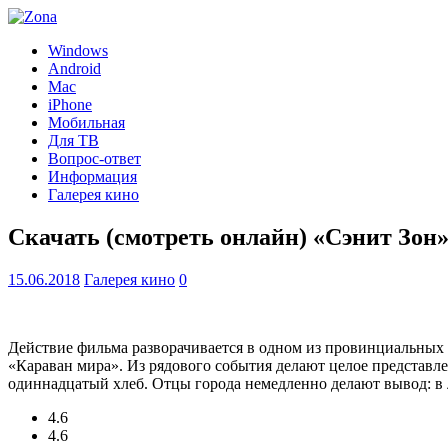
Windows
Android
Mac
iPhone
Мобильная
Для ТВ
Вопрос-ответ
Информация
Галерея кино
Скачать (смотреть онлайн) «Сэнит Зон
15.06.2018
Галерея кино
0
Действие фильма разворачивается в одном из провинциальных г
«Караван мира». Из рядового события делают целое представле
одиннадцатый хлеб. Отцы города немедленно делают вывод: в 
4.6
4.6