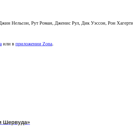
ин Нельсон, Рут Роман, Дженис Рул, Дик Уэссон, Рон Хагерти
а
или в
приложении Zona
.
ки Шервуда»