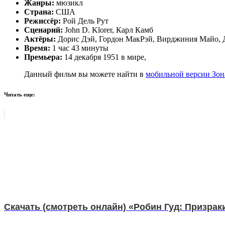
Жанры:
мюзикл
Страна:
США
Режиссёр:
Рой Дель Рут
Сценарий:
John D. Klorer, Карл Камб
Актёры:
Дорис Дэй, Гордон МакРэй, Вирджиния Майо, Дж
Время:
1 час 43 минуты
Премьера:
14 декабря 1951 в мире,
Данный фильм вы можете найти в
мобильной версии Зон
Читать еще:
Скачать (смотреть онлайн) «Робин Гуд: Призра