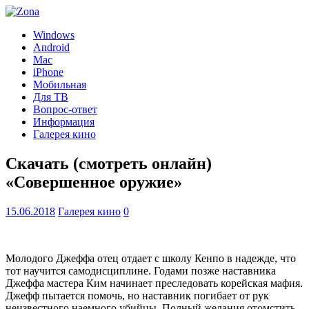
Windows
Android
Mac
iPhone
Мобильная
Для ТВ
Вопрос-ответ
Информация
Галерея кино
Скачать (смотреть онлайн)
«Совершенное оружие»
15.06.2018
Галерея кино
0
Молодого Джеффа отец отдает с школу Кенпо в надежде, что
тот научится самодисциплине. Годами позже наставника
Джеффа мастера Ким начинает преследовать корейская мафия.
Джефф пытается помочь, но наставник погибает от рук
неизвестного наемного убийцы. Полный желания отомстить,