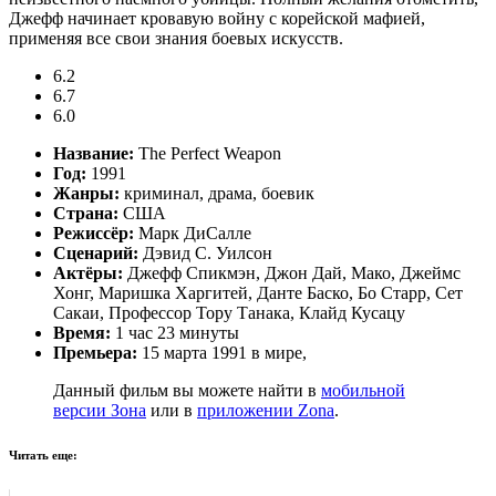
Джефф начинает кровавую войну с корейской мафией,
применяя все свои знания боевых искусств.
6.2
6.7
6.0
Название:
The Perfect Weapon
Год:
1991
Жанры:
криминал, драма, боевик
Страна:
США
Режиссёр:
Марк ДиСалле
Сценарий:
Дэвид С. Уилсон
Актёры:
Джефф Спикмэн, Джон Дай, Мако, Джеймс
Хонг, Маришка Харгитей, Данте Баско, Бо Старр, Сет
Сакаи, Профессор Тору Танака, Клайд Кусацу
Время:
1 час 23 минуты
Премьера:
15 марта 1991 в мире,
Данный фильм вы можете найти в
мобильной
версии Зона
или в
приложении Zona
.
Читать еще: