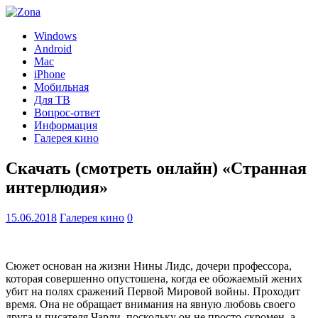
Windows
Android
Mac
iPhone
Мобильная
Для ТВ
Вопрос-ответ
Информация
Галерея кино
Скачать (смотреть онлайн) «Странная
интерлюдия»
15.06.2018
Галерея кино
0
Сюжет основан на жизни Нины Лидс, дочери профессора,
которая совершенно опустошена, когда ее обожаемый жених
убит на полях сражений Первой Мировой войны. Проходит
время. Она не обращает внимания на явную любовь своего
друга и писателя Чарли, поскольку он не просто скромен, а