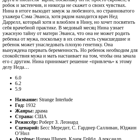
робок и застенчив, и никогда не скажет о своих чувствах.
Нина в итоге выходит замуж за любезного, но странноватого
ухажера Сэма Эванса, хотя рядом находится врач Нед
Даррелл, который хотя и влюблен в Нину, но хочет посвятить
себя врачебной практике. В медовый месяц Нина узнает
ужасную тайну от матери Эванса, что она не может родить
ребенка от мужа, поскольку в их семье есть сумасшедшие и
ребенок может унаследовать плохую генетику. Она
вынуждена прервать беременность. Но ребенок необходим для
спокойствия мужа и мать настаивает на том, чтобы она зачала
его с другим. Нина принимает решение «привлечь» к этому
делу Неда…
6.0
6.2
5.9
Название:
Strange Interlude
Год:
1932
Жанры:
драма
Страна:
США
Режиссёр:
Роберт З. Леонард
Сценарий:
Бесс Мередит, С. Гарднер Салливан, Юджин
О’Нил
Актёры:
Норма Ширер, Кларк Гейбл, Александр