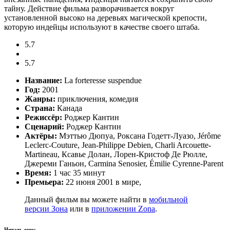
тайну. Действие фильма разворачивается вокруг
установленной высоко на деревьях магической крепости,
которую индейцы используют в качестве своего штаба.
5.7
5.7
Название:
La forteresse suspendue
Год:
2001
Жанры:
приключения, комедия
Страна:
Канада
Режиссёр:
Роджер Кантин
Сценарий:
Роджер Кантин
Актёры:
Мэттью Дюпуа, Роксана Годетт-Луазо, Jérôme
Leclerc-Couture, Jean-Philippe Debien, Charli Arcouette-
Martineau, Ксавье Долан, Лорен-Кристоф Де Рюлле,
Джереми Ганьон, Carmina Senosier, Émilie Cyrenne-Parent
Время:
1 час 35 минут
Премьера:
22 июня 2001 в мире,
Данный фильм вы можете найти в
мобильной
версии Зона
или в
приложении Zona
.
Читать еще: