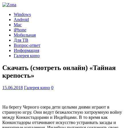
Windows
Android
Mac
iPhone
Мобильная
Для ТВ
Вопрос-ответ
Информация
Галерея кино
Скачать (смотреть онлайн) «Тайная
крепость»
15.06.2018
Галерея кино
0
На берегу Черного озера дети целыми днями играют в
странную игру. Они ведут безжалостную хитроумную войну
между Конкистадорами и Индейцами. В то время как
Конкистадоры оттачивают искусство устраивать засады и
внезапные нападения, Индейцы пытаются сохранить свою