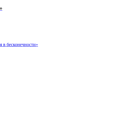
»
я в бесконечности»