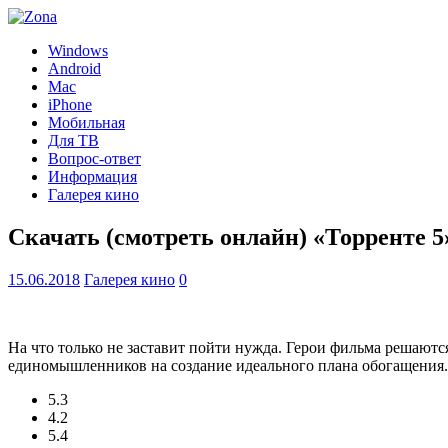
Windows
Android
Mac
iPhone
Мобильная
Для ТВ
Вопрос-ответ
Информация
Галерея кино
Скачать (смотреть онлайн) «Торренте 5
15.06.2018
Галерея кино
0
На что только не заставит пойти нужда. Герои фильма решают
единомышленников на создание идеального плана обогащения.
5.3
4.2
5.4