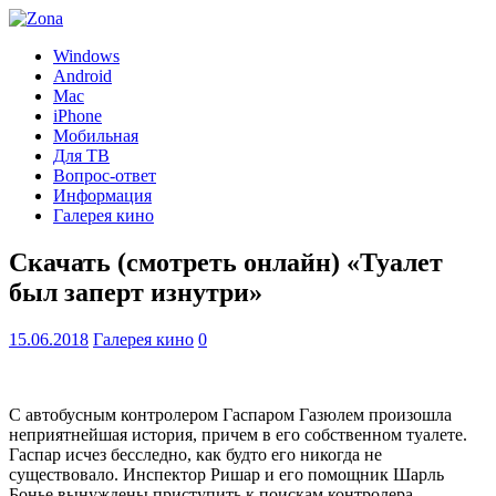
Windows
Android
Mac
iPhone
Мобильная
Для ТВ
Вопрос-ответ
Информация
Галерея кино
Скачать (смотреть онлайн) «Туалет
был заперт изнутри»
15.06.2018
Галерея кино
0
С автобусным контролером Гаспаром Газюлем произошла
неприятнейшая история, причем в его собственном туалете.
Гаспар исчез бесследно, как будто его никогда не
существовало. Инспектор Ришар и его помощник Шарль
Бонье вынуждены приступить к поискам контролера…