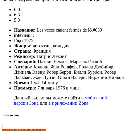
6.0
6.3
5.3
Название:
Les vécés étaient fermés de l&#039
intérieur :
Год:
1975
Жанры:
детектив, комедия
Страна:
Франция
Режиссёр:
Патрис Леконт
Сценарий:
Патрис Леконт, Марсель Готлиб
Актёры:
Колюш, Жан Рошфор, Роланд Дюбийяр,
Дэниэль Эвену, Робер Берри, Билли Бурбон, Робер
Дальбан, Жан Луизи, Ольга Валери, Виржини Виньон
Время:
1 час 14 минут
Премьера:
7 января 1976 в мире,
Данный фильм вы можете найти в
мобильной
версии Зона
или в
приложении Zona
.
Читать еще: