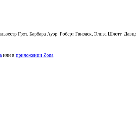
ьвестр Грот, Барбара Ауэр, Роберт Гвиздек, Элиза Шлотт, Давид
а
или в
приложении Zona
.
»