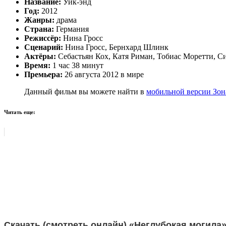
Название:
Уик-энд
Год:
2012
Жанры:
драма
Страна:
Германия
Режиссёр:
Нина Гросс
Сценарий:
Нина Гросс, Бернхард Шлинк
Актёры:
Себастьян Кох, Катя Риман, Тобиас Моретти, Сил
Время:
1 час 38 минут
Премьера:
26 августа 2012 в мире
Данный фильм вы можете найти в
мобильной версии Зон
Читать еще:
Скачать (смотреть онлайн) «Неглубокая могила