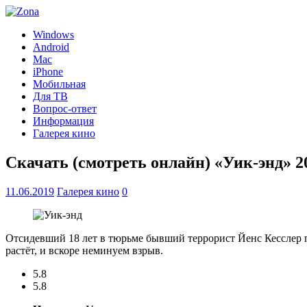
Windows
Android
Mac
iPhone
Мобильная
Для ТВ
Вопрос-ответ
Информация
Галерея кино
Скачать (смотреть онлайн) «Уик-энд» 2
11.06.2019
Галерея кино
0
Отсидевший 18 лет в тюрьме бывший террорист Йенс Кесслер п
растёт, и вскоре неминуем взрыв.
5.8
5.8