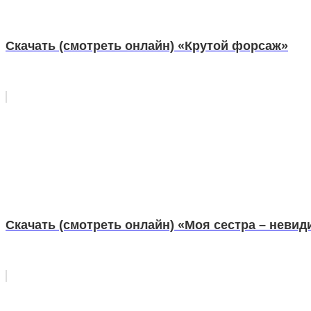
Скачать (смотреть онлайн) «Крутой форсаж»
Скачать (смотреть онлайн) «Моя сестра – невид