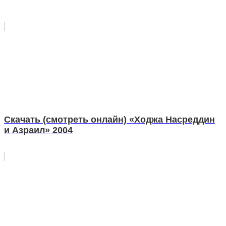
Скачать (смотреть онлайн) «Ходжа Насреддин
и Азраил» 2004