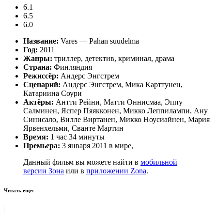
6.1
6.5
6.0
Название:
Vares — Pahan suudelma
Год:
2011
Жанры:
триллер, детектив, криминал, драма
Страна:
Финляндия
Режиссёр:
Андерс Энгстрем
Сценарий:
Андерс Энгстрем, Мика Карттунен,
Катариина Соури
Актёры:
Антти Рейни, Матти Оннисмаа, Эппу
Салминен, Яспер Пяякконен, Микко Леппилампи, Ану
Синисало, Вилле Виртанен, Микко Ноусиайнен, Мария
Ярвенхельми, Сванте Мартин
Время:
1 час 34 минуты
Премьера:
3 января 2011 в мире,
Данный фильм вы можете найти в
мобильной
версии Зона
или в
приложении Zona
.
Читать еще: