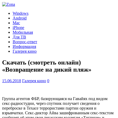
Windows
Android
Mac
iPhone
Мобильная
Для ТВ
Вопрос-ответ
Информация
Галерея кино
Скачать (смотреть онлайн)
«Возвращение на дикий пляж»
15.06.2018
Галерея кино
0
Группа агентов ФБР, базирующаяся на Гавайях под видом
секс-радиостудии, через спутник получает сведения о
переброске в Техасе террористами партии оружия и
взрывчатки. Секс-диктор Айва зашифрованным секс-текстом
сообщает об этом свои техасским коллегам «Тигрице» и