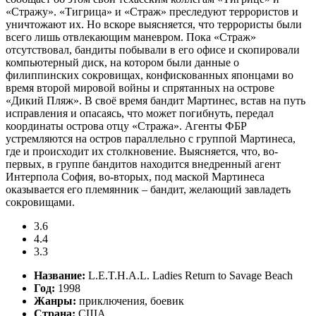
«Стражу». «Тигрица» и «Страж» преследуют террористов и
уничтожают их. Но вскоре выясняется, что террористы были
всего лишь отвлекающим маневром. Пока «Страж»
отсутствовал, бандиты побывали в его офисе и скопировали
компьютерный диск, на котором были данные о
филиппинских сокровищах, конфискованных японцами во
время второй мировой войны и спрятанных на острове
«Дикий Пляж». В своё время бандит Мартинес, встав на путь
исправления и опасаясь, что может погибнуть, передал
координаты острова отцу «Стража». Агенты ФБР
устремляются на остров параллельно с группой Мартинеса,
где и происходит их столкновение. Выясняется, что, во-
первых, в группе бандитов находится внедренный агент
Интерпола София, во-вторых, под маской Мартинеса
оказывается его племянник – бандит, желающий завладеть
сокровищами.
3.6
4.4
3.3
Название:
L.E.T.H.A.L. Ladies Return to Savage Beach
Год:
1998
Жанры:
приключения, боевик
Страна:
США