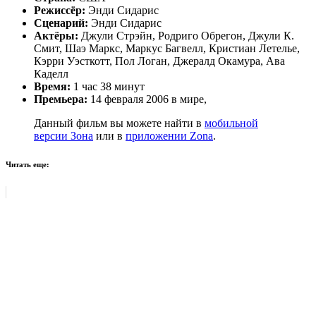
Режиссёр:
Энди Сидарис
Сценарий:
Энди Сидарис
Актёры:
Джули Стрэйн, Родриго Обрегон, Джули К.
Смит, Шаэ Маркс, Маркус Багвелл, Кристиан Летелье,
Кэрри Уэсткотт, Пол Логан, Джералд Окамура, Ава
Каделл
Время:
1 час 38 минут
Премьера:
14 февраля 2006 в мире,
Данный фильм вы можете найти в
мобильной
версии Зона
или в
приложении Zona
.
Читать еще: