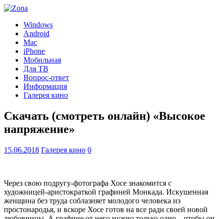
Windows
Android
Mac
iPhone
Мобильная
Для ТВ
Вопрос-ответ
Информация
Галерея кино
Скачать (смотреть онлайн) «Высокое
напряжение»
15.06.2018
Галерея кино
0
Через свою подругу-фотографа Хосе знакомится с
художницей-аристократкой графиней Монкада. Искушенная
женщина без труда соблазняет молодого человека из
простонародья, и вскоре Хосе готов на все ради своей новой
любовницы. А графине от него нужно только одно – чтобы он