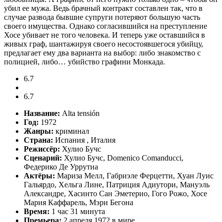
убил ее мужа. Ведь брачный контракт составлен так, что в
случае развода бывшие супруги потеряют большую часть
своего имущества. Однако согласившийся на преступление
Хосе убивает не того человека. И теперь уже оставшийся в
живых граф, шантажируя своего несостоявшегося убийцу,
предлагает ему два варианта на выбор: либо знакомство с
полицией, либо… убийство графини Монкада.
6.7
6.7
Название:
Alta tensión
Год:
1972
Жанры:
криминал
Страна:
Испания , Италия
Режиссёр:
Хулио Бучс
Сценарий:
Хулио Бучс, Domenico Comanducci,
Федерико Де Уррутиа
Актёры:
Мариза Мелл, Габриэле Ферцетти, Хуан Луис
Гальярдо, Хельга Лине, Патриция Адиутори, Мануэль
Александре, Хасинто Сан Эметерио, Гого Рожо, Хосе
Мария Каффарель, Мэри Бегона
Время:
1 час 31 минута
Премьера:
2 апреля 1972 в мире,