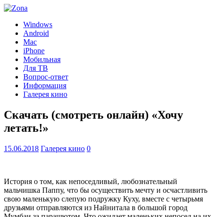
Windows
Android
Mac
iPhone
Мобильная
Для ТВ
Вопрос-ответ
Информация
Галерея кино
Скачать (смотреть онлайн) «Хочу
летать!»
15.06.2018
Галерея кино
0
История о том, как непоседливый, любознательный
мальчишка Паппу, что бы осуществить мечту и осчастливить
свою маленькую слепую подружку Куху, вместе с четырьмя
друзьями отправляются из Найнитала в большой город
Мумбаи за парашютом. Что ожидает маленьких непосед на их