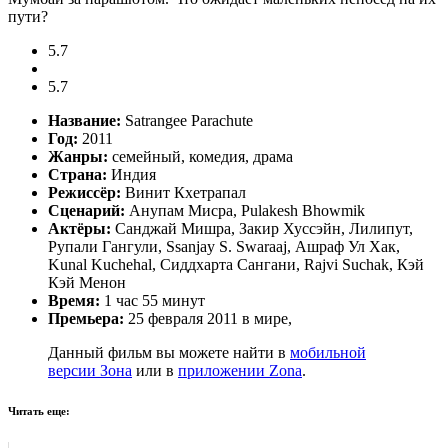
пути?
5.7
5.7
Название:
Satrangee Parachute
Год:
2011
Жанры:
семейный, комедия, драма
Страна:
Индия
Режиссёр:
Винит Кхетрапал
Сценарий:
Анупам Мисра, Pulakesh Bhowmik
Актёры:
Санджай Мишра, Закир Хуссэйн, Лилипут,
Рупали Гангули, Ssanjay S. Swaraaj, Ашраф Ул Хак,
Kunal Kuchehal, Сиддхарта Сангани, Rajvi Suchak, Кэй
Кэй Менон
Время:
1 час 55 минут
Премьера:
25 февраля 2011 в мире,
Данный фильм вы можете найти в
мобильной
версии Зона
или в
приложении Zona
.
Читать еще: