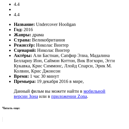
4.4
4.4
Название:
Undercover Hooligan
Год:
2016
Жанры:
драма
Страна:
Великобритания
Режиссёр:
Николас Винтер
Сценарий:
Николас Винтер
Актёры:
Али Бастиан, Сапфир Элиа, Мадалина
Беллариу Ион, Саймон Коттон, Вик Вэгхорн, Эгги
Кукавка, Крис Симмонс, Ллойд Спарси, Эрик М.
Колвин, Крис Джонсон
Время:
1 час 30 минут
Премьера:
19 декабря 2016 в мире,
Данный фильм вы можете найти в
мобильной
версии Зона
или в
приложении Zona
.
Читать еще: