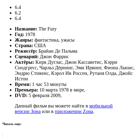
6.4
6.2
6.4
Название:
The Fury
Год:
1978
Жанры:
фантастика, ужасы
Страна:
США
Режиссёр:
Брайан Де Пальма
Сценарий:
Джон Фаррис
Актёры:
Кирк Дуглас, Джон Кассаветис, Кэрри
Снодгресс, Чарльз Дёрнинг, Эми Ирвинг, Фиона Льюис,
Эндрю Стивенс, Кэрол Ив Россен, Рутаня Олда, Джойс
Истон
Время:
1 час 53 минуты
Премьера:
10 марта 1978 в мире,
DVD:
5 февраля 2009,
Данный фильм вы можете найти в
мобильной
версии Зона
или в
приложении Zona
.
Читать еще: