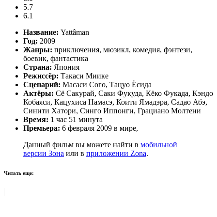
5.7
6.1
Название:
Yattâman
Год:
2009
Жанры:
приключения, мюзикл, комедия, фэнтези,
боевик, фантастика
Страна:
Япония
Режиссёр:
Такаси Миике
Сценарий:
Масаси Сого, Тацуо Ёсида
Актёры:
Сё Сакурай, Саки Фукуда, Кёко Фукада, Кэндо
Кобаяси, Кацухиса Намасэ, Коити Ямадэра, Садао Абэ,
Синити Хатори, Синго Иппонги, Грациано Молтени
Время:
1 час 51 минута
Премьера:
6 февраля 2009 в мире,
Данный фильм вы можете найти в
мобильной
версии Зона
или в
приложении Zona
.
Читать еще: