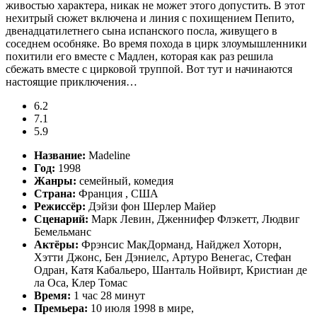
живостью характера, никак не может этого допустить. В этот
нехитрый сюжет включена и линия с похищением Пепито,
двенадцатилетнего сына испанского посла, живущего в
соседнем особняке. Во время похода в цирк злоумышленники
похитили его вместе с Мадлен, которая как раз решила
сбежать вместе с цирковой труппой. Вот тут и начинаются
настоящие приключения…
6.2
7.1
5.9
Название:
Madeline
Год:
1998
Жанры:
семейный, комедия
Страна:
Франция , США
Режиссёр:
Дэйзи фон Шерлер Майер
Сценарий:
Марк Левин, Дженнифер Флэкетт, Людвиг
Бемельманс
Актёры:
Фрэнсис МакДорманд, Найджел Хоторн,
Хэтти Джонс, Бен Дэниелс, Артуро Венегас, Стефан
Одран, Катя Кабальеро, Шанталь Нойвирт, Кристиан де
ла Оса, Клер Томас
Время:
1 час 28 минут
Премьера:
10 июля 1998 в мире,