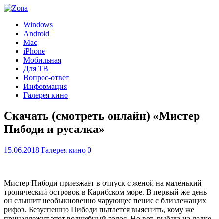
Windows
Android
Mac
iPhone
Мобильная
Для ТВ
Вопрос-ответ
Информация
Галерея кино
Скачать (смотреть онлайн) «Мистер
Пибоди и русалка»
15.06.2018
Галерея кино
0
Мистер Пибоди приезжает в отпуск с женой на маленький
тропический островок в Карибском море. В первый же день
он слышит необыкновенно чарующее пение с близлежащих
рифов. Безуспешно Пибоди пытается выяснить, кому же
принадлежит этот волшебный голос. Но вот, рыбача на лодке