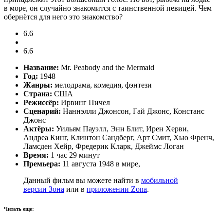
в море, он случайно знакомится с таинственной певицей. Чем
обернётся для него это знакомство?
6.6
6.6
Название:
Mr. Peabody and the Mermaid
Год:
1948
Жанры:
мелодрама, комедия, фэнтези
Страна:
США
Режиссёр:
Ирвинг Пичел
Сценарий:
Наннэлли Джонсон, Гай Джонс, Констанс
Джонс
Актёры:
Уильям Пауэлл, Энн Блит, Ирен Херви,
Андреа Кинг, Клинтон Сандберг, Арт Смит, Хью Френч,
Ламсден Хейр, Фредерик Кларк, Джеймс Логан
Время:
1 час 29 минут
Премьера:
11 августа 1948 в мире,
Данный фильм вы можете найти в
мобильной
версии Зона
или в
приложении Zona
.
Читать еще: