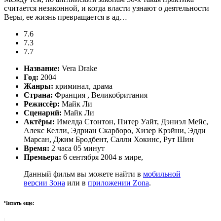
считается незаконной, и когда власти узнают о деятельности
Веры, ее жизнь превращается в ад…
7.6
7.3
7.7
Название:
Vera Drake
Год:
2004
Жанры:
криминал, драма
Страна:
Франция , Великобритания
Режиссёр:
Майк Ли
Сценарий:
Майк Ли
Актёры:
Имелда Стонтон, Питер Уайт, Дэниэл Мейс,
Алекс Келли, Эдриан Скарборо, Хизер Крэйни, Эдди
Марсан, Джим Бродбент, Салли Хокинс, Рут Шин
Время:
2 часа 05 минут
Премьера:
6 сентября 2004 в мире,
Данный фильм вы можете найти в
мобильной
версии Зона
или в
приложении Zona
.
Читать еще: